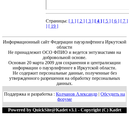
Страницы:
[ 1 ]
[ 2 ]
[ 3 ]
[ 4 ]
[ 5 ]
[ 6 ]
[ 7 ]
]
[ 19 ]
Информационный сайт Федерации пауэрлифтинга Иркутской
области
Не принадлежит ОСО ФПИО и ведется энтузиастами на
добровольной основе.
Основан 20 марта 2009 для сохранения и централизации
информации о пауэрлифтинге в Иркутской области.
Не содержит персональные данные, полученные без
утвержденного разрешения на обработку персональных
данных.
Поддержка и разработка :
Колчанов Александр
|
Обсудить на
форуме
Powered by QuickSite@Kadet v3.1 - Copyright (C) Kadet
1996-2020 M=71088:471808 T=0.0261