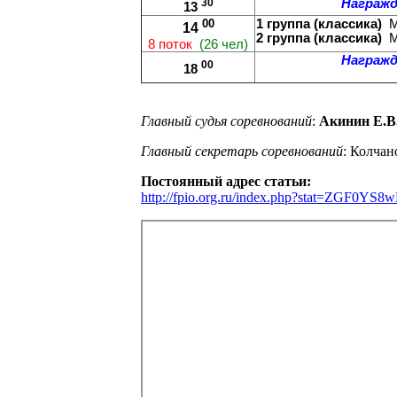
30
Награжд
13
00
1 группа (классика)
М
14
2 группа (классика)
М
8 поток
(26 чел)
Награжд
00
18
Главный судья соревнований
:
Акинин Е.В
Главный секретарь соревнований
: Колчан
Постоянный адрес статьи:
http://fpio.org.ru/index.php?stat=ZG