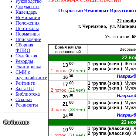
ПРОГРАММА СОРЕВНОВАНИЙ
Руководство
Документы
Открытый Чемпионат Иркутской об
Календарь
Номинации
22 ноябр
Положения
г. Черемхово, ул. Маяков
Протоколы
Нормативы
Участников:
6
Присвоение
Сборная
Время начала
Весовые 
ФПИО
соревнований
Судейская
22 но
Рекорды
00
1 группа (экип.)
Женщ
13
Экипировка
2 группа (экип.)
Мужчи
1 поток
(27 чел)
СМИ о
30
Награжд
пауэрлифтинге
16
Рейтинги
00
1 группа (экип.)
Мужчи
17
2 группа (экип.)
Мужчи
Залы ПЛ
2 поток
(22 чел)
Библиотека
30
Награжд
20
Ссылки
00
1 группа (экип.)
Мужчи
21
Реквизиты
2 группа (экип.)
Мужчи
3 поток
(33 чел)
00
Награжд
24
События:
23 но
00
1 группа (классика)
Ж
10
2 группа (классика)
Ж
1 поток
(31 чел)