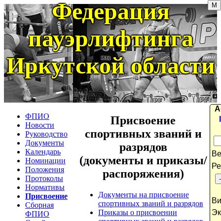
Федерация
пауэрлифтинга
Иркутской области
ФПИО
Присвоение
Новости
спортивных званий и
Руководство
Документы
разрядов
Календарь
в
(документы и приказы/
Номинации
р
Положения
распоряжения)
Протоколы
Нормативы
Документы на присвоение
Присвоение
в
спортивных званий и разрядов
Сборная
Приказы о присвоении
э
ФПИО