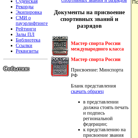
спортивных званий и разрядов
Судейская
п
Рекорды
Документы на присвоение
Экипировка
СМИ о
спортивных званий и
пауэрлифтинге
разрядов
Рейтинги
Залы ПЛ
Библиотека
Мастер спорта России
Ссылки
международного класса
Реквизиты
Мастер спорта России
События:
Присвоение: Минспорта
РФ
Бланк представления
скачать образец
в представлении
должна стоять печать
и подпись
региональной
федерации;
к представлению на
присвоение звания