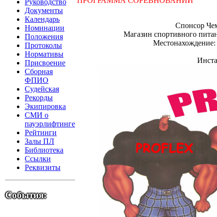
ПРОГРАММА СОРЕВНОВАНИЙ
Руководство
Документы
Календарь
Спонсор Че
Номинации
Магазин спортивного питан
Положения
Местонахождение: г
Протоколы
Нормативы
Инста
Присвоение
Сборная
ФПИО
Судейская
Рекорды
Экипировка
СМИ о
пауэрлифтинге
Рейтинги
Залы ПЛ
Библиотека
Ссылки
Реквизиты
События: