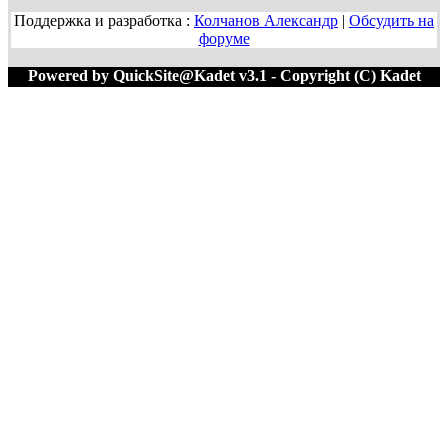
Поддержка и разработка :
Колчанов Александр
|
Обсудить на
форуме
Powered by QuickSite@Kadet v3.1 - Copyright (C) Kadet
1996-2020 M=66992:467712 T=0.0210