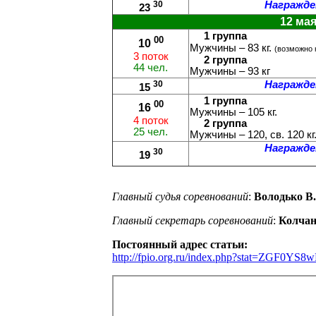
30
Награжде
23
12 мая
1 группа
00
10
Мужчины – 83 кг.
(возможно 
3 поток
2 группа
44 чел.
Мужчины – 93 кг
30
Награжде
15
1 группа
00
16
Мужчины – 105 кг.
4 поток
2 группа
25 чел.
Мужчины – 120, св. 120 кг
Награжде
30
19
Главный судья соревнований
:
Володько В.
Главный секретарь соревнований
:
Колчан
Постоянный адрес статьи:
http://fpio.org.ru/index.php?stat=Z