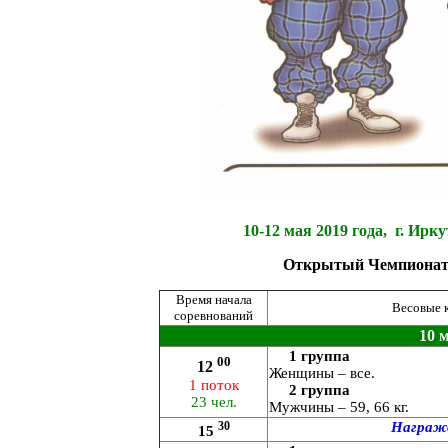
10-12 мая 2019 года, г. И
Открытый Чемпионат
Время начала
Весовые к
соревнований
10 
1 группа
00
12
Женщины – все.
1 поток
2 группа
23 чел.
Мужчины – 59, 66 кг.
30
Награжд
15