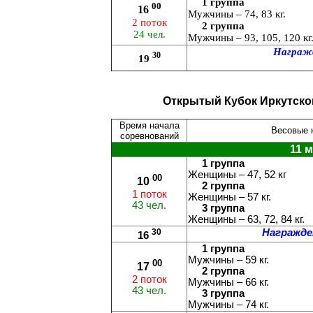
1 группа
00
16
Мужчины – 74, 83 кг.
2 поток
2 группа
24 чел.
Мужчины – 93, 105, 120 кг
Награжд
30
19
Открытый Кубок Иркутско
Время начала
Весовые к
соревнований
11 м
1 группа
Женщины – 47, 52 кг
00
10
2 группа
1 поток
Женщины – 57 кг.
43 чел.
3 группа
Женщины – 63, 72, 84 кг.
30
Награжде
16
1 группа
Мужчины – 59 кг.
00
17
2 группа
2 поток
Мужчины – 66 кг.
43 чел.
3 группа
Мужчины – 74 кг.