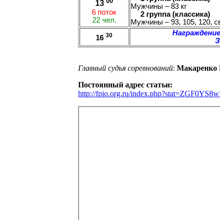
00
13
Мужчины – 83 кг
6 поток
2 группа (классика)
22 чел.
Мужчины – 93, 105, 120, св
Награждение
30
16
З
Главный судья соревнований
:
Макаренко 
Постоянный адрес статьи:
http://fpio.org.ru/index.php?stat=ZG