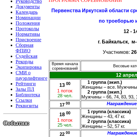
ПРОГРАММА СОРЕВНОВАНИЙ
Руководство
Документы
Первенства Иркутской области ср
Календарь
Номинации
по троеборью 
Положения
Протоколы
12 - 
Нормативы
Присвоение
г. Байкальск, м
Сборная
ФПИО
Участников:
26
Судейская
Рекорды
Время начала
Весовые кате
Экипировка
соревнований
СМИ о
12 апрел
пауэрлифтинге
1 группа (экип.)
Рейтинги
00
13
Женщины – все. Мужчины 
Залы ПЛ
1 поток
2 группа (экип.)
Библиотека
28 чел.
Мужчины – 66, 74, 83, 93, 1
Ссылки
00
Награждение
17
Реквизиты
1 группа (классика)
00
18
Женщины – 43, 47 кг.
1 поток
2 группа (классика)
События:
25 чел.
Женщины – 52, 57 кг.
00
Награждение
22