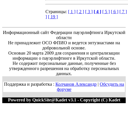
Страницы:
[ 1 ]
[ 2 ]
[ 3 ]
[ 4 ]
[ 5 ]
[ 6 ]
[ 7 ]
]
[ 19 ]
Информационный сайт Федерации пауэрлифтинга Иркутской
области
Не принадлежит ОСО ФПИО и ведется энтузиастами на
добровольной основе.
Основан 20 марта 2009 для сохранения и централизации
информации о пауэрлифтинге в Иркутской области.
Не содержит персональные данные, полученные без
утвержденного разрешения на обработку персональных
данных.
Поддержка и разработка :
Колчанов Александр
|
Обсудить на
форуме
Powered by QuickSite@Kadet v3.1 - Copyright (C) Kadet
1996-2020 M=67152:467872 T=0.0252