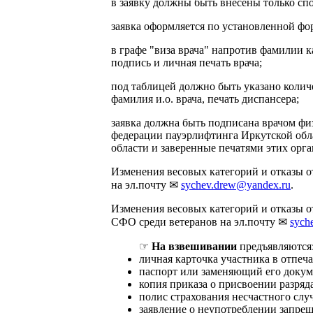
в заявку должны быть внесены только спо
заявка оформляется по установленной фо
в графе "виза врача" напротив фамилии к
подпись и личная печать врача;
под таблицей должно быть указано колич
фамилия и.о. врача, печать диспансера;
заявка должна быть подписана врачом фи
федерации пауэрлифтинга Иркутской обл
области и заверенные печатями этих орг
Изменения весовых категорий и отказы о
на эл.почту ✉
sychev.drew@yandex.ru
.
Изменения весовых категорий и отказы о
СФО среди ветеранов на эл.почту ✉
sych
☞
На взвешивании
предъявляются
личная карточка участника в отпеч
паспорт или заменяющий его докум
копия приказа о присвоении разряда
полис страхования несчастного случ
заявление о неупотреблении запре