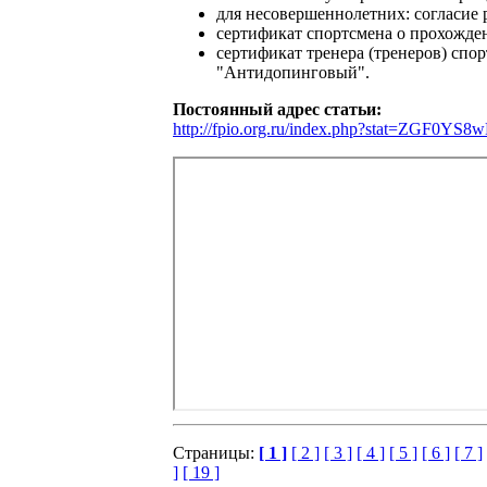
для несовершеннолетних: согласие 
сертификат спортсмена о прохожде
сертификат тренера (тренеров) спо
"Антидопинговый".
Постоянный адрес статьи:
http://fpio.org.ru/index.php?stat=ZG
Страницы:
[ 1 ]
[ 2 ]
[ 3 ]
[ 4 ]
[ 5 ]
[ 6 ]
[ 7 ]
]
[ 19 ]