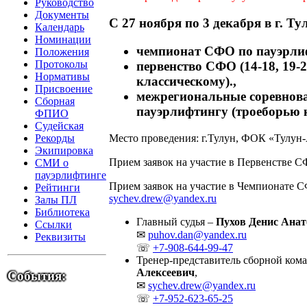
Руководство
Документы
С 27 ноября по 3 декабря в г. Ту
Календарь
Номинации
чемпионат СФО по пауэрлиф
Положения
Протоколы
первенство СФО (14-18, 19-
Нормативы
классическому).,
Присвоение
межрегиональные соревнова
Сборная
пауэрлифтингу (троеборью 
ФПИО
Судейская
Место проведения: г.Тулун, ФОК «Тулун-
Рекорды
Экипировка
Прием заявок на участие в Первенстве С
СМИ о
пауэрлифтинге
Прием заявок на участие в Чемпионате С
Рейтинги
sychev.drew@yandex.ru
Залы ПЛ
Библиотека
Главный судья –
Пухов Денис Анат
Ссылки
✉
puhov.dan@yandex.ru
Реквизиты
☏
+7-908-644-99-47
Тренер-представитель сборной ко
Алексеевич
,
События:
✉
sychev.drew@yandex.ru
☏
+7-952-623-65-25