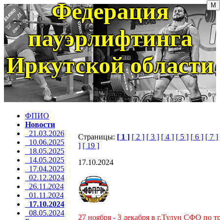
Федерация
пауэрлифтинга
Иркутской области
ФПИО
Новости
21.03.2026
Страницы:
[ 1 ]
[ 2 ]
[ 3 ]
[ 4 ]
[ 5 ]
[ 6 ]
[ 7 ]
10.06.2025
]
[ 19 ]
18.05.2025
14.05.2025
17.10.2024
17.04.2025
02.12.2024
26.11.2024
01.11.2024
17.10.2024
08.05.2024
27 ноября - 3 декабря в г.Тулун СФО по 