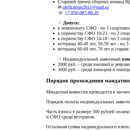
Старший тренер сборных команд Ир
✉
olefir.denis2011@mail.ru
☏
+7-950-087-80-20
☞
Допуск:
к чемпионату СФО - по 1 спортивн
к первенству СФО 19-23 - по 2 спо
к первенству СФО 14-18 - по 3 спо
ветераны 40-49 лет, 50-59 лет - по 
ветераны 60-69 лет, 70 лет и старше 
☞ Индивидуальный заявочный
взн
2000 руб. – среди юношей и девушек
3000 руб. – среди юниоров и юниор
Порядок прохождения мандатно
Мандатная комиссия проводится в заочно
Порядок оплаты индивидуальных заявочн
Часть взноса в размере 500 рублей оплач
и СФО среди ветеранов.
Остальная сумма индивидуального взнос