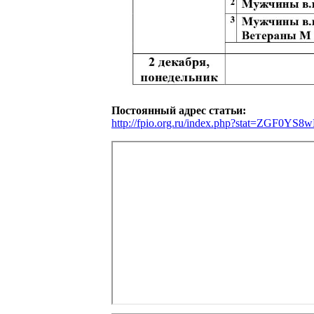
Постоянный адрес статьи:
http://fpio.org.ru/index.php?stat=ZGF