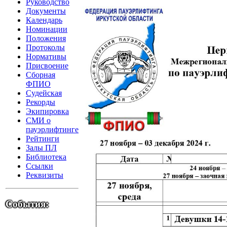
Руководство
Документы
Календарь
Номинации
Положения
Протоколы
Нормативы
Присвоение
Сборная
ФПИО
Судейская
Рекорды
Экипировка
СМИ о
пауэрлифтинге
Рейтинги
Залы ПЛ
Библиотека
Ссылки
Реквизиты
События: