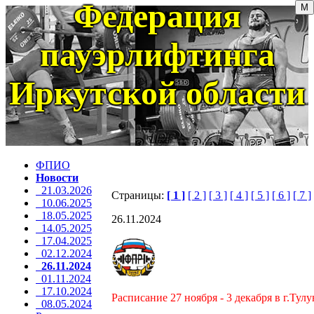
Федерация
пауэрлифтинга
Иркутской области
ФПИО
Новости
21.03.2026
Страницы:
[ 1 ]
[ 2 ]
[ 3 ]
[ 4 ]
[ 5 ]
[ 6 ]
[ 7 ]
10.06.2025
18.05.2025
26.11.2024
14.05.2025
17.04.2025
02.12.2024
26.11.2024
01.11.2024
17.10.2024
Расписание 27 ноября - 3 декабря в г.Ту
08.05.2024