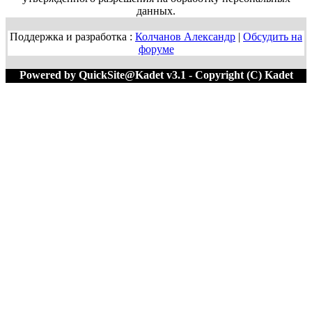
данных.
Поддержка и разработка :
Колчанов Александр
|
Обсудить на
форуме
Powered by QuickSite@Kadet v3.1 - Copyright (C) Kadet
1996-2020 M=62456:462272 T=0.0503