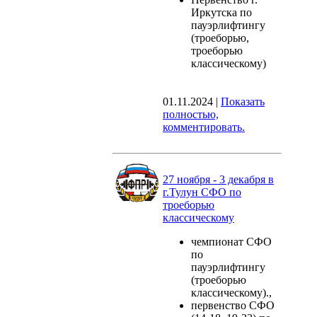
Иркутска по
пауэрлифтингу
(троеборью,
троеборью
классическому)
01.11.2024
|
Показать
полностью,
комментировать.
27 ноября - 3 декабря в
г.Тулун СФО по
троеборью
классическому
чемпионат СФО
по
пауэрлифтингу
(троеборью
классическому).,
первенство СФО