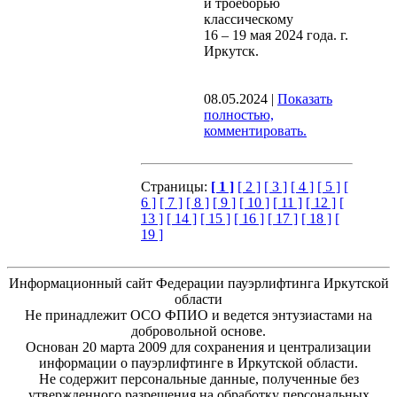
и троеборью
классическому
16 – 19 мая 2024 года. г.
Иркутск.
08.05.2024
|
Показать
полностью,
комментировать.
Страницы:
[ 1 ]
[ 2 ]
[ 3 ]
[ 4 ]
[ 5 ]
[
6 ]
[ 7 ]
[ 8 ]
[ 9 ]
[ 10 ]
[ 11 ]
[ 12 ]
[
13 ]
[ 14 ]
[ 15 ]
[ 16 ]
[ 17 ]
[ 18 ]
[
19 ]
Информационный сайт Федерации пауэрлифтинга Иркутской
области
Не принадлежит ОСО ФПИО и ведется энтузиастами на
добровольной основе.
Основан 20 марта 2009 для сохранения и централизации
информации о пауэрлифтинге в Иркутской области.
Не содержит персональные данные, полученные без
утвержденного разрешения на обработку персональных