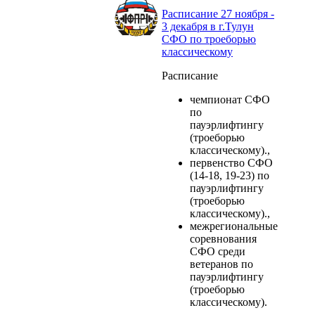
Расписание 27 ноября -
3 декабря в г.Тулун
СФО по троеборью
классическому
Расписание
чемпионат СФО
по
пауэрлифтингу
(троеборью
классическому).,
первенство СФО
(14-18, 19-23) по
пауэрлифтингу
(троеборью
классическому).,
межрегиональные
соревнования
СФО среди
ветеранов по
пауэрлифтингу
(троеборью
классическому).