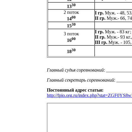
30
13
2 поток
I гр.
Муж. - 48, 53,
00
II гр.
Муж.- 66, 74 
14
30
15
I гр.
Муж. - 83 кг;
3 поток
II гр.
Муж.- 93 кг.
00
16
III гр.
Муж. - 105, 
30
18
Главный судья соревнований
: ___________
Главный секретарь соревнований
: ______
Постоянный адрес статьи:
http://fpio.org.ru/index.php?stat=ZG