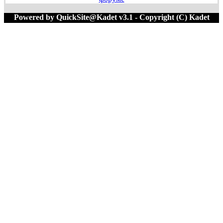
Powered by QuickSite@Kadet v3.1 - Copyright (C) Kadet
1996-2020 M=62896:463616 T=0.0222