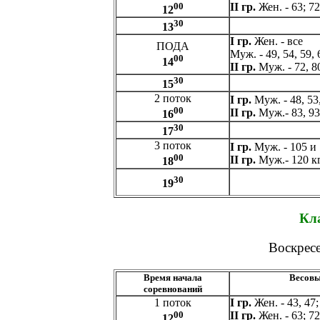
00
II гр.
Жен. - 63; 72;
12
30
13
I гр.
Жен. - все
ПОДА
Муж. - 49, 54, 59, 
00
14
II гр.
Муж. - 72, 80
30
15
2 поток
I гр.
Муж. - 48, 53,
00
II гр.
Муж.- 83, 93 
16
30
17
3 поток
I гр.
Муж. - 105 и 
00
II гр.
Муж.- 120 кг
18
30
19
Кл
Воскресе
Время начала
Весовы
соревнований
1 поток
I гр.
Жен. - 43, 47;
00
II гр.
Жен. - 63; 72
12