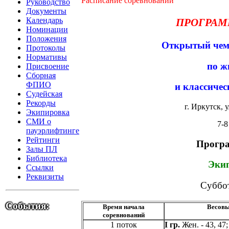
Расписание соревнований
Руководство
Документы
Календарь
ПРОГРАМ
Номинации
Положения
Открытый чем
Протоколы
Нормативы
по ж
Присвоение
Сборная
ФПИО
и классиче
Судейская
Рекорды
г. Иркутск,
Экипировка
СМИ о
7-8
пауэрлифтинге
Рейтинги
Програ
Залы ПЛ
Библиотека
Эки
Ссылки
Реквизиты
Суббот
События:
Время начала
Весовы
соревнований
1 поток
I гр.
Жен. - 43, 47;