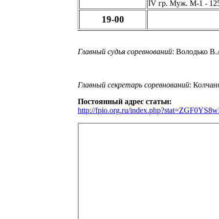
IV гр. Муж. М-1 - 125
19-00
Главный судья соревнований
: Володько
Главный секретарь соревнований
: Колчан
Постоянный адрес статьи:
http://fpio.org.ru/index.php?stat=ZG