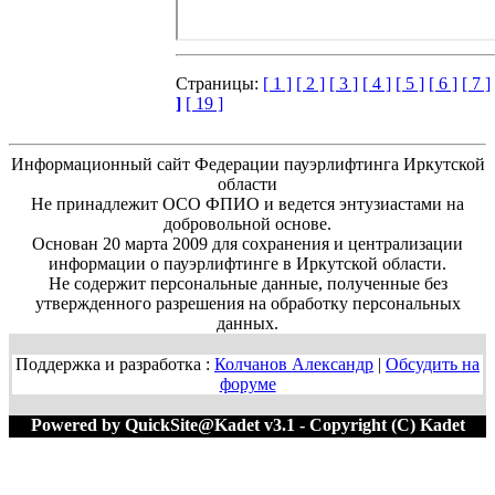
Страницы:
[ 1 ]
[ 2 ]
[ 3 ]
[ 4 ]
[ 5 ]
[ 6 ]
[ 7 ]
]
[ 19 ]
Информационный сайт Федерации пауэрлифтинга Иркутской
области
Не принадлежит ОСО ФПИО и ведется энтузиастами на
добровольной основе.
Основан 20 марта 2009 для сохранения и централизации
информации о пауэрлифтинге в Иркутской области.
Не содержит персональные данные, полученные без
утвержденного разрешения на обработку персональных
данных.
Поддержка и разработка :
Колчанов Александр
|
Обсудить на
форуме
Powered by QuickSite@Kadet v3.1 - Copyright (C) Kadet
1996-2020 M=62888:463608 T=0.0220