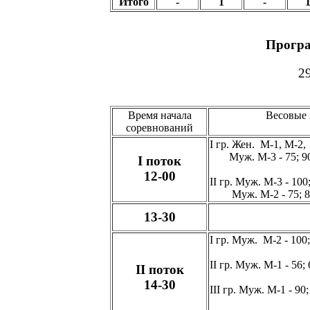
Итого
-
1
-
Програ
29
Время начала
Весовые 
соревнований
I гр. Жен. М-1, М-2,
Муж. М-3 - 75; 90
I поток
12-00
II гр. Муж. М-3 - 100;
Муж. М-2 - 75; 82,
13-30
I гр. Муж. М-2 - 100; 
II гр. Муж. М-1 - 56; 6
II поток
14-30
III гр. Муж. М-1 - 90;