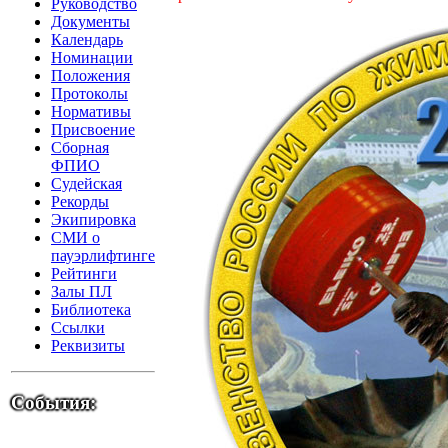
Руководство
Документы
Календарь
Номинации
Положения
Протоколы
Нормативы
Присвоение
Сборная
ФПИО
Судейская
Рекорды
Экипировка
СМИ о
пауэрлифтинге
Рейтинги
Залы ПЛ
Библиотека
Ссылки
Реквизиты
События: