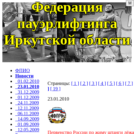
Федерация
пауэрлифтинга
Иркутской области
ФПИО
Новости
01.02.2010
Страницы:
[ 1 ]
[ 2 ]
[ 3 ]
[ 4 ]
[ 5 ]
[ 6 ]
[ 7 ]
23.01.2010
]
[ 19 ]
31.12.2009
01.12.2009
23.01.2010
24.11.2009
12.11.2009
06.11.2009
14.09.2009
01.09.2009
12.05.2009
Первенство России по жиму штанги лёжа 