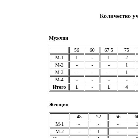
Количество уч
Мужчин
56
60
67,5
75
М-1
1
-
1
2
М-2
-
-
-
1
М-3
-
-
-
1
М-4
-
-
-
-
Итого
1
-
1
4
Женщин
48
52
56
6
М-1
-
-
-
М-2
-
1
-
-