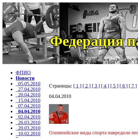
Федерация п
ФПИО
Новости
05.05.2010
Страницы:
[ 1 ]
[ 2 ]
[ 3 ]
[ 4 ]
[ 5 ]
[ 6 ]
[ 7 ]
27.04.2010
20.04.2010
04.04.2010
15.04.2010
07.04.2010
04.04.2010
02.04.2010
26.03.2010
20.03.2010
Олимпийские виды спорта навредили н
10.02.2010