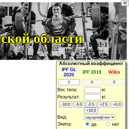
ской области
Абсолютный
коэффициент
IPF GL
IPF 2019
Wilks
2020
вес тела
:
кг.
результат
:
кг.
-10.0
-5.0
-2.5
+2.5
+5.0
+10.0
вид:
экипа:
да
нет