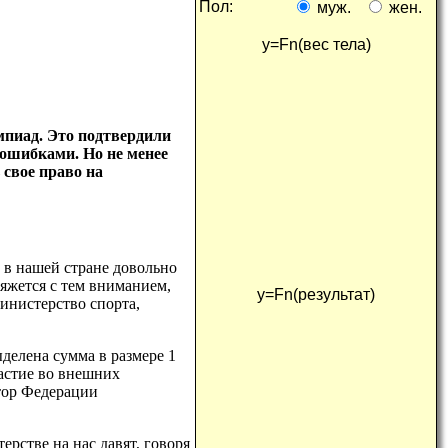
пол:
муж.
жен.
y=Fn(
вес тела
)
мпиад. Это подтвердили
 ошибками. Но не менее
 свое право на
т в нашей стране довольно
яжется с тем вниманием,
y=Fn(
результат
)
инистерство спорта,
делена сумма в размере 1
частие во внешних
ктор Федерации
ерстве на нас давят, говоря