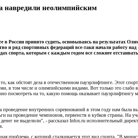
а навредили неолимпийским
те в России принято судить, основываясь на результатах Оли
тво и ряд спортивных федераций все-таки начали работу над
дах спорта, которым с каждым годом все сложнее отстаивать
то, как обстоят дела в отечественном пауэрлифтинге. Этот спор
ми, в том числе и олимпийскими видами. Вот только это слабо в
очно посмотреть на то, какую помощь оказывает пауэрлифтингу м
 проведение внутренних соревнований в этом году нам была вы
ньги на проведение чемпионов, первенств и кубков страны. На у
 денег не выделили", - рассказал Infox.ru исполнительный дире
в.
ная проблема, с которой сталкивается этот вид спорта. "В минист