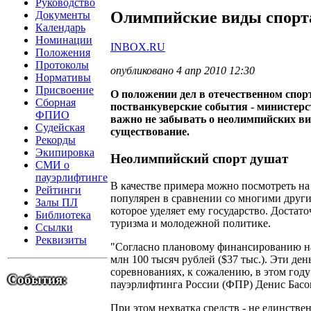
Руководство
Олимпийские виды спорт
Документы
Календарь
Номинации
INBOX.RU
Положения
Протоколы
опубликовано 4 апр 2010 12:30
Нормативы
Присвоение
О положении дел в отечественном спор
Сборная
постванкуверские события - министерс
ФПИО
важно не забывать о неолимпийских ви
Судейская
существование.
Рекорды
Экипировка
Неолимпийский спорт душат
СМИ о
пауэрлифтинге
В качестве примера можно посмотреть на 
Рейтинги
популярен в сравнении со многими други
Залы ПЛ
которое уделяет ему государство. Достат
Библиотека
туризма и молодежной политике.
Ссылки
Реквизиты
"Согласно плановому финансированию на
млн 100 тысяч рублей ($37 тыс.). Эти де
соревнованиях, к сожалению, в этом году
События:
пауэрлифтинга России (ФПР) Денис Басо
При этом нехватка средств - не единствен