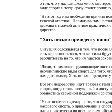
о том, что у нас слишком много мастеров
виде спорта и тогда сразу станет понятно,
"На этот год нам необходимо принять но
тяжелой атлетики. Нормативы там настоль
держава в тяжелой атлетике практически
директор.
"Хоть письмо президенту пиши"
Ситуация осложняется и тем, что после О
есть вероятность того, что все силы бу
рассчитывать на то, что им удастся сохра
"Люди, занимающие руководящие посты в 
неолимпийские виды спорта для того, чт
находить выход. Хоть письмо президенту 
Все эти недоработки идут вразрез с теми
спорта, когда столь популярный и досту
обзавестись серьезной поддержкой со сто
"У нас остается надежда на то, что госу
массового спорта, о привлечении в спор
нас, а практически во всех неолимпийски