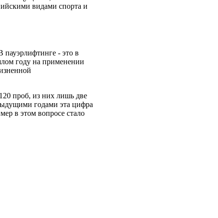
мпийскими видами спорта и
В пауэрлифтинге - это в
шлом году на применении
жизненной
120 проб, из них лишь две
едыдущими годами эта цифра
мер в этом вопросе стало