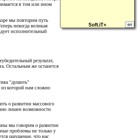
анимается в том или ином
коре мы повторим путь
Soft.iT+
en
Теперь некогда великая
годует исполнительный
еубедительный результат,
та. Остальным же останется
тива "душить"
 из которой нам сложно
рить о развитии массового
ению лишен возможности
ороны мы говорим о развитии
бные проблемы не только у
ается ощущение, что нас