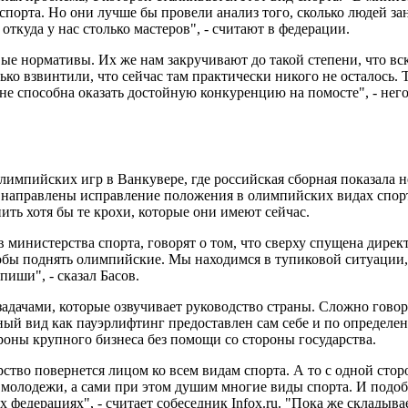
 спорта. Но они лучше бы провели анализ того, сколько людей з
 откуда у нас столько мастеров", - считают в федерации.
вые нормативы. Их же нам закручивают до такой степени, что вс
ко взвинтили, что сейчас там практически никого не осталось. 
 не способна оказать достойную конкуренцию на помосте", - не
лимпийских игр в Ванкувере, где российская сборная показала н
дут направлены исправление положения в олимпийских видах спор
нить хотя бы те крохи, которые они имеют сейчас.
министерства спорта, говорят о том, что сверху спущена дирек
обы поднять олимпийские. Мы находимся в тупиковой ситуации,
пиши", - сказал Басов.
 задачами, которые озвучивает руководство страны. Сложно гово
пный вид как пауэрлифтинг предоставлен сам себе и по определ
роны крупного бизнеса без помощи со стороны государства.
дарство повернется лицом ко всем видам спорта. А то с одной ст
т молодежи, а сами при этом душим многие виды спорта. И подо
х федерациях", - считает собеседник Infox.ru. "Пока же складыв