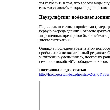
хотят убедить в том, что все эти виды л
есть масса людей, которые предпочитают 
Пауэрлифтинг побеждает допин
Параллельно с этими пробелами федерация
первую очередь допинг. Согласно докум
запрещенных препаратов было поймано де
дисквалификации.
Однако в последнее время в этом вопросе
пробы - дали положительный результат. 
значительно уменьшилась, поскольку рань
немного спокойней", - обнадежил Басов.
Постоянный адрес статьи:
http://fpio.org.ru/index.php?stat=ZG