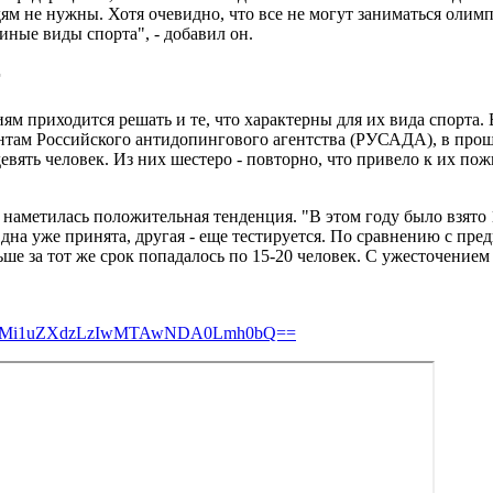
юдям не нужны. Хотя очевидно, что все не могут заниматься оли
иные виды спорта", - добавил он.
г
м приходится решать и те, что характерны для их вида спорта. 
ентам Российского антидопингового агентства (РУСАДА), в про
вять человек. Из них шестеро - повторно, что привело к их по
 наметилась положительная тенденция. "В этом году было взято 
Одна уже принята, другая - еще тестируется. По сравнению с пр
ше за тот же срок попадалось по 15-20 человек. С ужесточением 
F0YS8wMi1uZXdzLzIwMTAwNDA0Lmh0bQ==