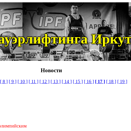
ауэрлифтинга Иркут
Новости
[ 8 ]
[ 9 ]
[ 10 ]
[ 11 ]
[ 12 ]
[ 13 ]
[ 14 ]
[ 15 ]
[ 16 ]
[ 17 ]
[ 18 ]
[ 19 ]
еолимпийским