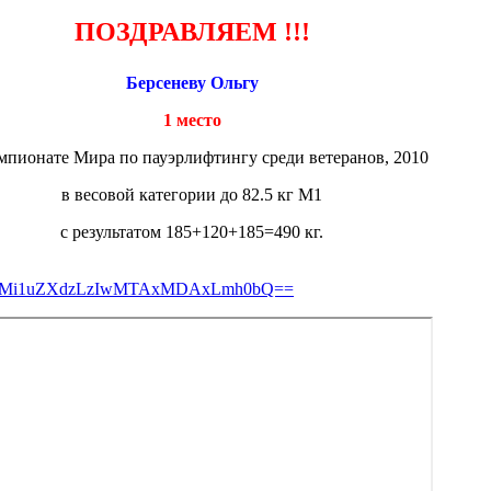
ПОЗДРАВЛЯЕМ !!!
Берсеневу Ольгу
1 место
мпионате Мира по пауэрлифтингу среди ветеранов, 2010
в весовой категории до 82.5 кг М1
с результатом 185+120+185=490 кг.
F0YS8wMi1uZXdzLzIwMTAxMDAxLmh0bQ==