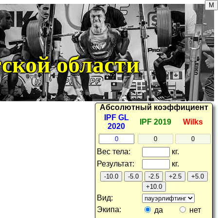
ской области
Абсолютный
коэффициент
IPF GL
IPF 2019
Wilks
2020
вес тела
:
кг.
результат
:
кг.
-10.0
-5.0
-2.5
+2.5
+5.0
+10.0
вид:
экипа:
да
нет