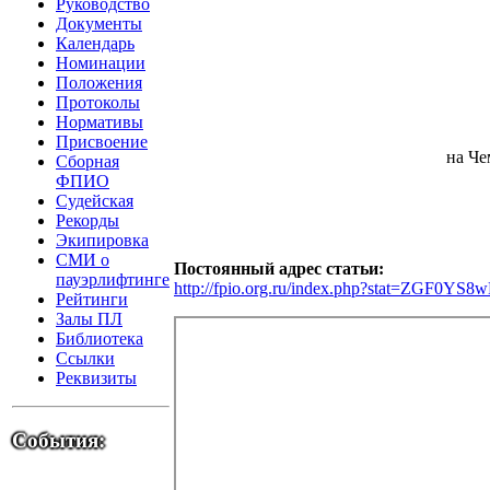
Руководство
Документы
Календарь
Номинации
Положения
Протоколы
Нормативы
Присвоение
на Че
Сборная
ФПИО
Судейская
Рекорды
Экипировка
СМИ о
Постоянный адрес статьи:
пауэрлифтинге
http://fpio.org.ru/index.php?stat=ZG
Рейтинги
Залы ПЛ
Библиотека
Ссылки
Реквизиты
События: