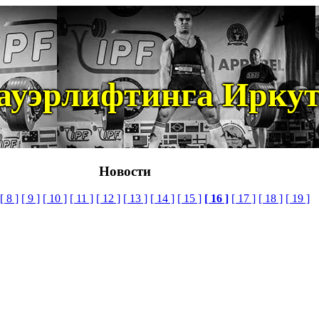
ауэрлифтинга Иркут
Новости
[ 8 ]
[ 9 ]
[ 10 ]
[ 11 ]
[ 12 ]
[ 13 ]
[ 14 ]
[ 15 ]
[ 16 ]
[ 17 ]
[ 18 ]
[ 19 ]