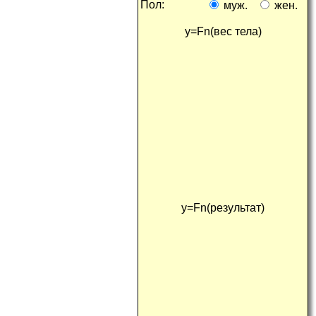
пол:
муж.
жен.
y=Fn(
вес тела
)
y=Fn(
результат
)