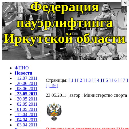
Федерация
пауэрлифтинга
Иркутской области
ФПИО
Новости
12.07.2011
Страницы:
[ 1 ]
[ 2 ]
[ 3 ]
[ 4 ]
[ 5 ]
[ 6 ]
[ 7 ]
20.06.2011
]
[ 19 ]
08.06.2011
23.05.2011
23.05.2011 | автор : Министерство спорта
20.05.2011
02.05.2011
01.05.2011
15.04.2011
04.04.2011
03.04.2011