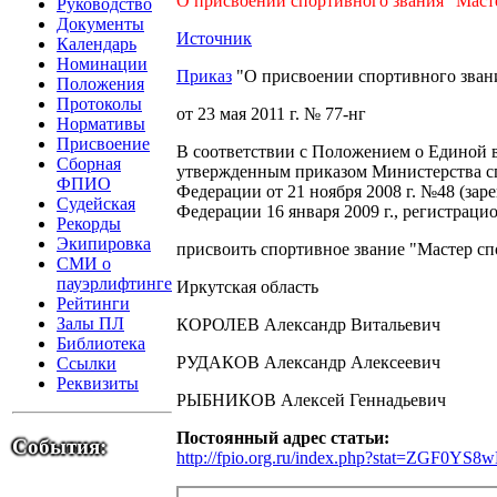
О присвоении спортивного звания "Маст
Руководство
Документы
Источник
Календарь
Номинации
Приказ
"О присвоении спортивного звани
Положения
Протоколы
от 23 мая 2011 г. № 77-нг
Нормативы
Присвоение
В соответствии с Положением о Единой 
Сборная
утвержденным приказом Министерства сп
ФПИО
Федерации от 21 ноября 2008 г. №48 (з
Судейская
Федерации 16 января 2009 г., регистрац
Рекорды
Экипировка
присвоить спортивное звание "Мастер сп
СМИ о
пауэрлифтинге
Иркутская область
Рейтинги
Залы ПЛ
КОРОЛЕВ Александр Витальевич
Библиотека
РУДАКОВ Александр Алексеевич
Ссылки
Реквизиты
РЫБНИКОВ Алексей Геннадьевич
Постоянный адрес статьи:
События:
http://fpio.org.ru/index.php?stat=ZG