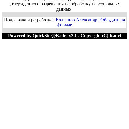
утвержденного разрешения на обработку персональных
данных.
Поддержка и разработка :
Колчанов Александр
|
Обсудить на
форуме
Powered by QuickSite@Kadet v3.1 - Copyright (C) Kadet
1996-2020 M=60328:461048 T=0.0182