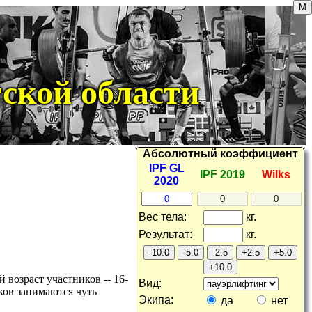
ской области
Абсолютный
коэффициент
IPF GL
IPF 2019
Wilks
2020
вес тела
:
кг.
результат
:
кг.
-10.0
-5.0
-2.5
+2.5
+5.0
+10.0
 возраст участников -- 16-
вид:
иков занимаются чуть
экипа:
да
нет