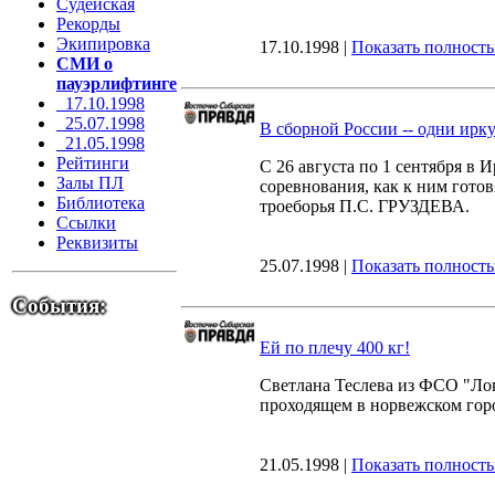
Судейская
Рекорды
Экипировка
17.10.1998
|
Показать полность
СМИ о
пауэрлифтинге
17.10.1998
25.07.1998
В сборной России -- одни ирк
21.05.1998
Рейтинги
С 26 августа по 1 сентября в 
Залы ПЛ
соревнования, как к ним гото
Библиотека
троеборья П.С. ГРУЗДЕВА.
Ссылки
Реквизиты
25.07.1998
|
Показать полность
События:
Ей по плечу 400 кг!
Светлана Теслева из ФСО "Лок
проходящем в норвежском гор
21.05.1998
|
Показать полность