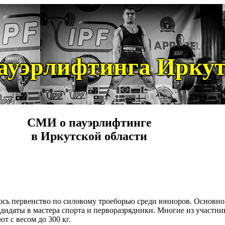
ауэрлифтинга Иркут
СМИ о пауэрлифтинге
в Иркутской области
лось первенство по силовому троеборью среди юниоров. Основной
андидаты в мастера спорта и перворазрядники. Многие из участн
т с весом до 300 кг.