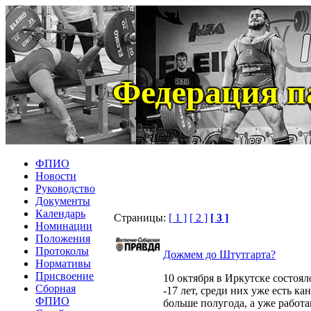
Федерация п
ФПИО
Новости
Руководство
Документы
Календарь
Страницы:
[ 1 ]
[ 2 ]
[ 3 ]
Номинации
Положения
Протоколы
Дожмем до Штутгарта?
Нормативы
Присвоение
10 октября в Иркутске состоя
Сборная
-17 лет, среди них уже есть к
ФПИО
больше полугода, а уже работаю