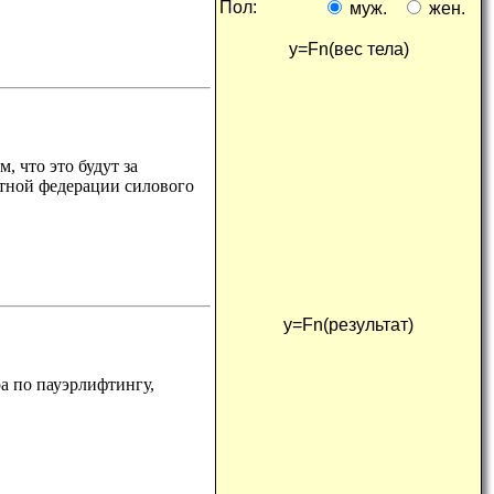
пол:
муж.
жен.
y=Fn(
вес тела
)
, что это будут за
стной федерации силового
y=Fn(
результат
)
а по пауэрлифтингу,