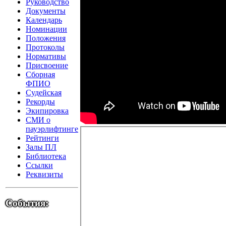
Руководство
Документы
Календарь
Номинации
Положения
Протоколы
Нормативы
Присвоение
Сборная
ФПИО
Судейская
Рекорды
Экипировка
СМИ о
пауэрлифтинге
Рейтинги
Залы ПЛ
Библиотека
Ссылки
Реквизиты
События: