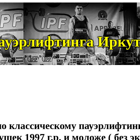
ауэрлифтинга Иркут
по классическому пауэрлифтин
шек 1997 г.р. и моложе ( без э