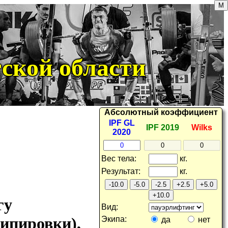
ской области
Абсолютный
коэффициент
IPF GL
IPF 2019
Wilks
2020
вес тела
:
кг.
результат
:
кг.
-10.0
-5.0
-2.5
+2.5
+5.0
+10.0
гу
вид:
кипировки),
экипа:
да
нет