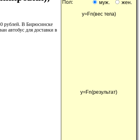
пол:
муж.
жен.
y=Fn(
вес тела
)
30 рублей. В Бирюсинске
ан автобус для доставки в
y=Fn(
результат
)