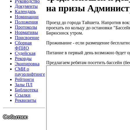
Руководство
на призы Админист
Документы
Календарь
Номинации
Положения
Проезд до города Тайшета. Напротив вок
Протоколы
проехать по кольцу до остановки "Бассе
Нормативы
Бирюсинск утром.
Присвоение
Проживание - если размещение бесплатно н
Сборная
ФПИО
Питание в первый день возможно будет ор
Судейская
Рекорды
Предлагаем ребятам посетить бассейн (бесп
Экипировка
СМИ о
пауэрлифтинге
Рейтинги
Залы ПЛ
Библиотека
Ссылки
Реквизиты
События: